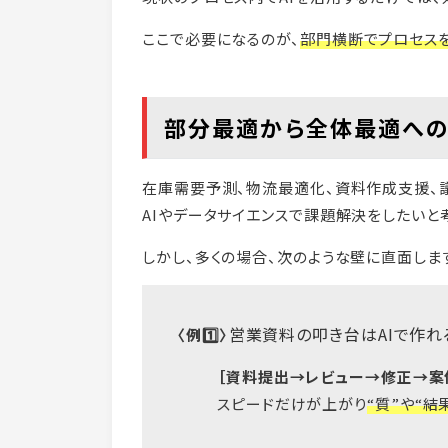
ここで必要になるのが、
部門横断でプロセス
部分最適から全体最適への
在庫需要予測、物流最適化、資料作成支援、
AIやデータサイエンスで課題解決をしたいと
しかし、多くの場合、次のような壁に直面しま
営業資料の叩き台はAIで作れ
〈例1️⃣〉
［資料提出→レビュー→修正→案
スピードだけが上がり
“質”や“