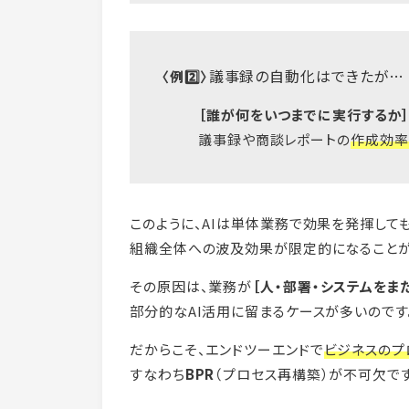
議事録の自動化はできたが…
〈例2️⃣〉
［誰が何をいつまでに実行するか
議事録や商談レポートの
作成効率
このように、AIは単体業務で効果を発揮して
組織全体への波及効果が限定的になることが
その原因は、業務が
［人・部署・システムをま
部分的なAI活用に留まるケースが多いのです
だからこそ、エンドツーエンドで
ビジネスのプ
すなわち
BPR
（プロセス再構築）が不可欠です