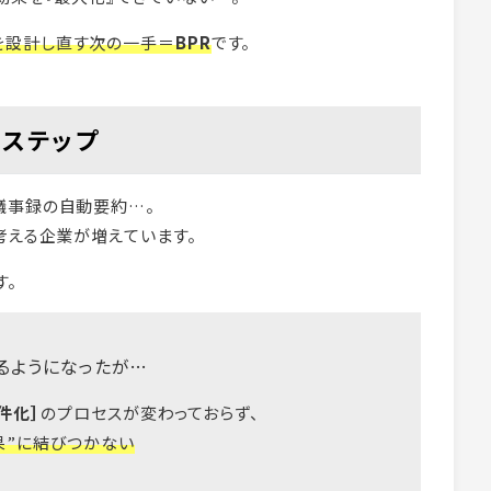
を設計し直す次の一手＝
BPR
です。
ステップ
議事録の自動要約…。
考える企業が増えています。
す。
るようになったが…
件化］
のプロセスが変わっておらず、
結果”に結びつかない