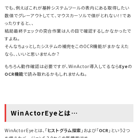
でも、例えばこれが基幹システムツールの表内にある取得したい
数値でグレーアウトしてて、マウスカーソルで値がとれない！！であ
ったりすると、、
結局最終チェックの突合作業は人の目で確認するしかなかったで
すよね。
そんなちょっとしたシステムの補完をこのOCR機能がまかなえた
なら、、いいと思いませんか？
もちろん動作確認は必要ですが、WinActor導入してるなら
Eye
の
OCR機能
で読み取れるかもしれませんね。
WinActorEyeとは…
WinActorEyeとは、「
ヒストグラム探索
」および「
OCR
」という2つ
を備えたバージョン6.3.0からの新機能です。