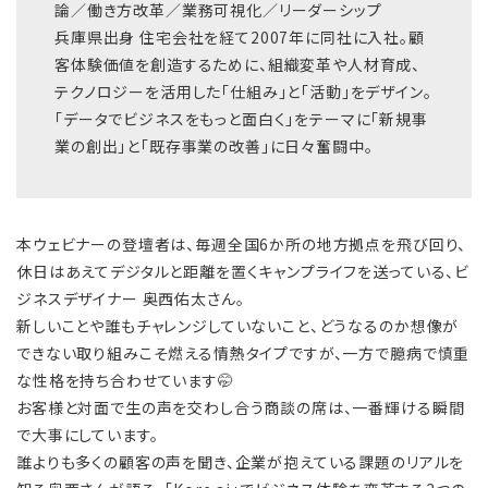
論／働き方改革／業務可視化／リーダーシップ
兵庫県出身 住宅会社を経て2007年に同社に入社。顧
客体験価値を創造するために、組織変革や人材育成、
テクノロジーを活用した「仕組み」と「活動」をデザイン。
「データでビジネスをもっと面白く」をテーマに「新規事
業の創出」と「既存事業の改善」に日々奮闘中。
本ウェビナーの登壇者は、毎週全国6か所の地方拠点を飛び回り、
休日はあえてデジタルと距離を置くキャンプライフを送っている、ビ
ジネスデザイナー 奥西佑太さん。
新しいことや誰もチャレンジしていないこと、どうなるのか想像が
できない取り組みこそ燃える情熱タイプですが、一方で臆病で慎重
な性格を持ち合わせています🤭
お客様と対面で生の声を交わし合う商談の席は、一番輝ける瞬間
で大事にしています。
誰よりも多くの顧客の声を聞き、企業が抱えている課題のリアルを