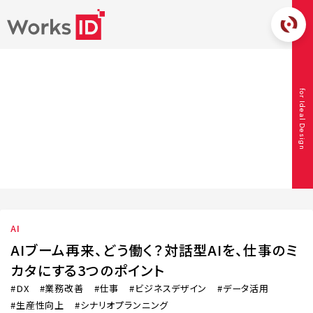
CONTENT
for Ideal Design
コンテンツ
TOP
コンテンツ
AI
AIブーム再来、どう働く？対話型AIを、仕事
のミカタにする3つのポイント
AI
AIブーム再来、どう働く？対話型AIを、仕事のミ
カタにする3つのポイント
DX
業務改善
仕事
ビジネスデザイン
データ活用
生産性向上
シナリオプランニング