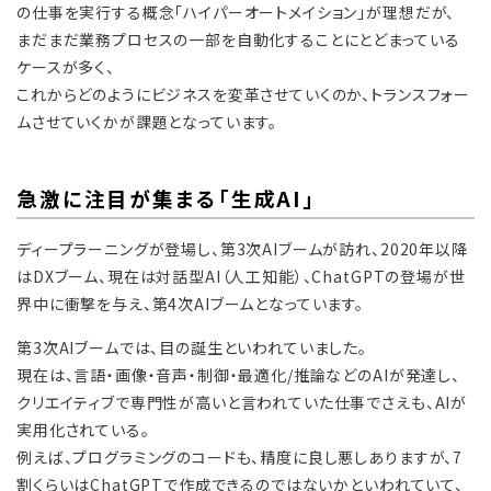
の仕事を実行する概念「ハイパーオートメイション」が理想だが、
まだまだ業務プロセスの一部を自動化することにとどまっている
ケースが多く、
これからどのようにビジネスを変革させていくのか、トランスフォー
ムさせていくかが課題となっています。
急激に注目が集まる「生成AI」
ディープラーニングが登場し、第3次AIブームが訪れ、2020年以降
はDXブーム、現在は対話型AI（人工知能）、ChatGPTの登場が世
界中に衝撃を与え、第4次AIブームとなっています。
第3次AIブームでは、目の誕生といわれていました。
現在は、言語・画像・音声・制御・最適化/推論などのAIが発達し、
クリエイティブで専門性が高いと言われていた仕事でさえも、AIが
実用化されている。
例えば、プログラミングのコードも、精度に良し悪しありますが、7
割くらいはChatGPTで作成できるのではないかといわれていて、