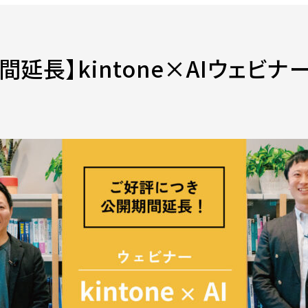
延長】kintone×AIウェビナ