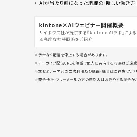
AIが当たり前になった組織の「新しい働き方
kintone×AIウェビナー開催概要
サイボウズ社が提供する『kintone AIラボ』による手
る高度な拡張戦略をご紹介
※予告なく配信を停止する場合があります。
※アーカイブ配信URLを無断で他人に共有する行為はご遠慮
※本セミナー内容の二次利用及び録画・録音はご遠慮くださ
※競合他社・フリーメールの方の申込みはお断りする場合がご