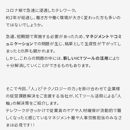
コロナ禍で急速に浸透したテレワーク。
約2年が経過し、働き方や働く環境が大きく変わった方も多いの
ではないでしょうか。
急遽、短期間で実施する必要があったため、
マネジメント
や
コミ
ュニケーション
での問題が生じ、結果として生産性が下がってし
まったとの声も聞かれます。
しかし、これらの問題の中には、
新しい
ICT
ツールの活用
により
十分解消していくことができるものもあります。
そこで今回、「人」と「テクノロジーの力」を掛け合わせて企業様
の経営課題解決をご支援する当社が、ICTツール活用による「人
軸」の解決策をご紹介します。
テレワークがきっかけで従業員のケアや人材確保が流動的で難
しくなったと感じているマネジメント層や人事労務担当のみなさ
まは必見です！！