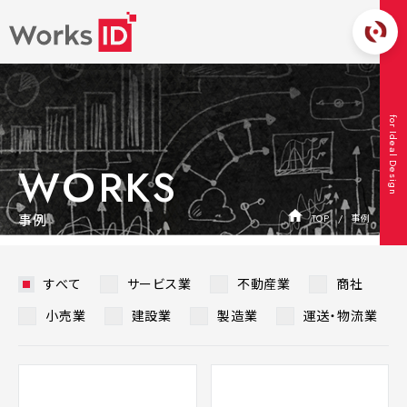
for Ideal Design
WORKS
事例
TOP
事例
すべて
サービス業
不動産業
商社
小売業
建設業
製造業
運送・物流業