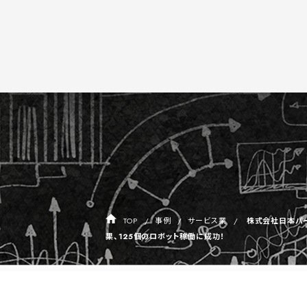
TOP
事例
サービス業
株式会社日本パー
果、125個のロボット稼働に成功！