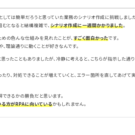
としては簡単だろうと思っていた業務のシナリオ作成に挑戦しました
組むとなると結構複雑で、
シナリオ作成に一週間かかりました
。
ための色んな仕組みを見れたことが、
すごく面白かった
です。
や、理論通りに動くことが好きなんです。
と思ったこともありましたが、冷静に考えると、こちらが指示した通
ったり、対処できることが増えていくと、エラー箇所を直してあげて
解できるかの勝負だと思います。
る方がRPAに向いている
かもしれません。