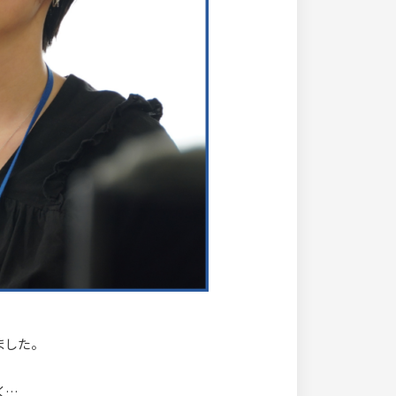
ました。
く…