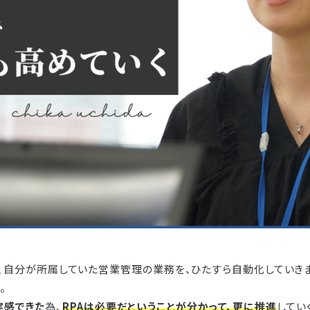
になり、自分が所属していた営業管理の業務を、ひたすら自動化していき
。
実感できた
為、
RPAは必要だということが分かって、更に推進
してい