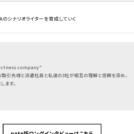
PAのシナリオライターを育成していく
tness company”
お取引先様と派遣社員と私達の3社が相互の理解と信頼を深め、
します。
note版ロングインタビューはこちら