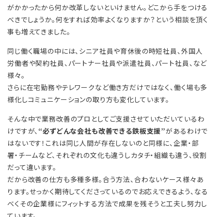
がかかったから何か改革しないといけません。どこから手をつける
べきでしょうか。何をすれば効率よくなりますか？という相談を頂く
事も増えてきました。
同じ働く職場の中には、シニア社員や育休後の時短社員、外国人
労働者や契約社員、パートナー社員や派遣社員、パート社員、など
様々。
さらに在宅勤務やテレワークなど働き方だけではなく、働く場も多
様化しコミュニケーションの取り方も変化しています。
そんな中で業務改善のプロとしてご支援させていただいているわ
けですが、
“必ずどんな会社も改善できる鉄板支援”
があるわけで
はないです！これは同じ人間が存在しないのと同様に、企業・部
署・チームなど、それぞれの文化も違うしカタチ・組織も違う、役割
だって違います。
だから改善の仕方も多種多様。合う方法、合わないケース様々あ
ります。せっかく期待してくださっているのでお応えできるよう、なる
べくその企業様にフィットする方法で成果を残そうと工夫し努力し
ています。