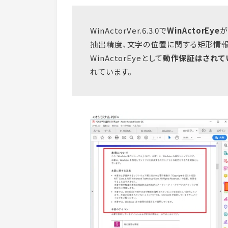
WinActorVer.6.3.0で
WinActorEye
が
抽出精度、文字の位置に関する矩形情報の精
WinActorEyeとして
動作保証はされて
れています。