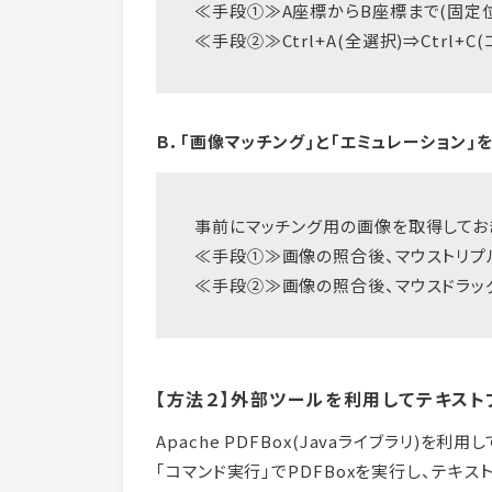
≪手段①≫A座標からB座標まで(固定位置)
≪手段②≫Ctrl+A(全選択)⇒Ctrl+C
Ｂ．｢画像マッチング｣と｢エミュレーション
事前にマッチング用の画像を取得してお
≪手段①≫画像の照合後、マウストリプルク
≪手段②≫画像の照合後、マウスドラッグ⇒
【方法２】
外部ツールを利用してテキスト
Apache PDFBox(Javaライブラリ)を
｢コマンド実行｣でPDFBoxを実行し、テキス