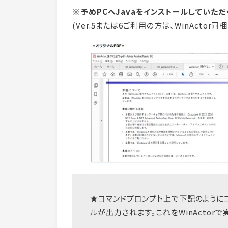
※予めPCへJavaをインストールしていただ
(Ver.5または6ご利用の方は、WinActor同
★コマンドプロンプト上で下記のようにコ
ルが出力されます。これをWinActorで