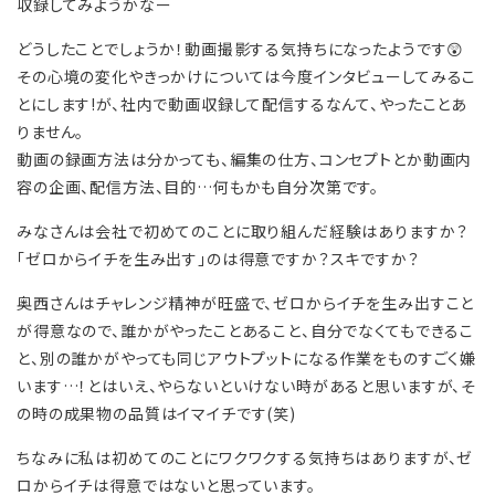
収録してみようかなー
どうしたことでしょうか！動画撮影する気持ちになったようです😲
その心境の変化やきっかけについては今度インタビューしてみるこ
とにします!が、社内で動画収録して配信するなんて、やったことあ
りません。
動画の録画方法は分かっても、編集の仕方、コンセプトとか動画内
容の企画、配信方法、目的…何もかも自分次第です。
みなさんは会社で初めてのことに取り組んだ経験はありますか？
「ゼロからイチを生み出す」のは得意ですか？スキですか？
奥西さんはチャレンジ精神が旺盛で、ゼロからイチを生み出すこと
が得意なので、誰かがやったことあること、自分でなくてもできるこ
と、別の誰かがやっても同じアウトプットになる作業をものすごく嫌
います…！とはいえ、やらないといけない時があると思いますが、そ
の時の成果物の品質はイマイチです(笑)
ちなみに私は初めてのことにワクワクする気持ちはありますが、ゼ
ロからイチは得意ではないと思っています。