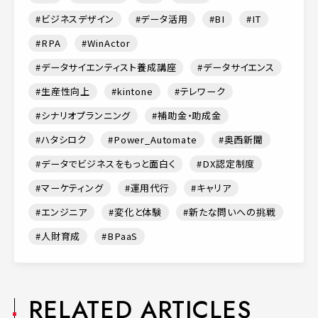
ビジネスデザイン
データ活用
BI
IT
RPA
WinActor
データサイエンティスト養成講座
データサイエンス
生産性向上
kintone
テレワーク
シナリオプランニング
補助金・助成金
ハタシロク
Power_Automate
奥西新聞
データでビジネスをもっと面白く
DX認定制度
マーケティング
運用代行
キャリア
エンジニア
変化と体験
新たな問いへの挑戦
人財育成
BPaaS
RELATED ARTICLES