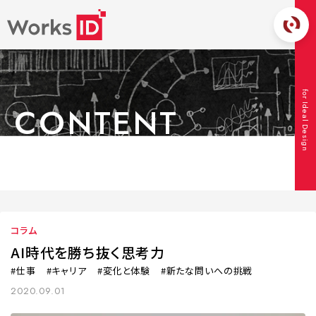
for Ideal Design
CONTENT
コンテンツ
TOP
コンテンツ
コラム
AI時代を勝ち抜く思考力
コラム
AI時代を勝ち抜く思考力
仕事
キャリア
変化と体験
新たな問いへの挑戦
2020.09.01