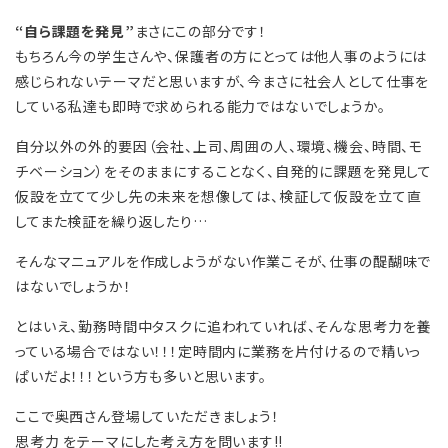
“自ら課題を発見”
まさにこの部分です！
もちろん今の学生さんや、保護者の方にとっては他人事のようには
感じられないテーマだと思いますが、今まさに社会人として仕事を
している私達も即時で求められる能力ではないでしょうか。
自分以外の外的要因（会社、上司、周囲の人、環境、機会、時間、モ
チベーション）をそのままにすることなく、自発的に課題を発見して
仮設を立てて少し先の未来を想像しては、検証して仮設を立て直
してまた検証を繰り返したり…
そんなマニュアルを作成しようがない作業こそが、仕事の醍醐味で
はないでしょうか！
とはいえ、勤務時間中タスクに追われていれば、そんな思考力を養
っている場合ではない！！！定時間内に業務を片付けるので精いっ
ぱいだよ！！！という方も多いと思います。
ここで奥西さん登場していただきましょう！
思考力 をテーマにした考え方を問います‼