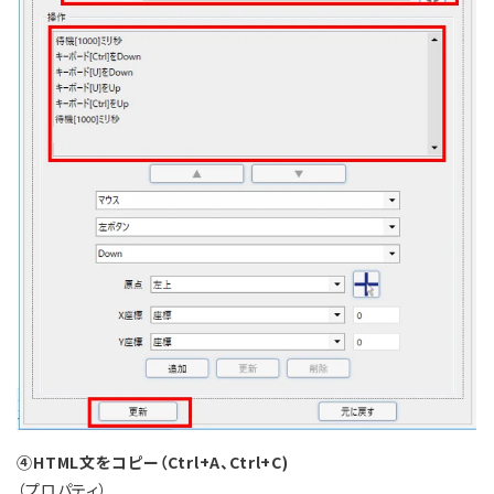
④HTML文をコピー（Ctrl+A、
Ctrl+C
)
（プロパティ）