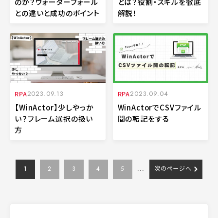
のか？ウォーターフォール
とは？役割・スキルを徹底
との違いと成功のポイント
解説！
RPA
2023.09.13
RPA
2023.09.04
【WinActor】少しやっか
WinActorでCSVファイル
い？フレーム選択の扱い
間の転記をする
方
1
2
3
4
5
...
次のページへ