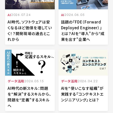
AI
2026.07.24
AI
2026.06.05
AI時代、ソフトウェアは安
話題の『FDE（Forward
くなるほど価値を増してい
Deployed Engineer）』
く！？開発現場の過去とこ
とは？AIを“導入”から“成
れから
果を出す”企業へ
データ活用
2026.05.15
データ活用
2026.04.22
AI時代の新スキル：問題
AIを“使いこなす組織”が
を“解決”するスキルから、
実践する『コンテキストエ
問題を“定義”するスキル
ンジニアリング』とは？
へ