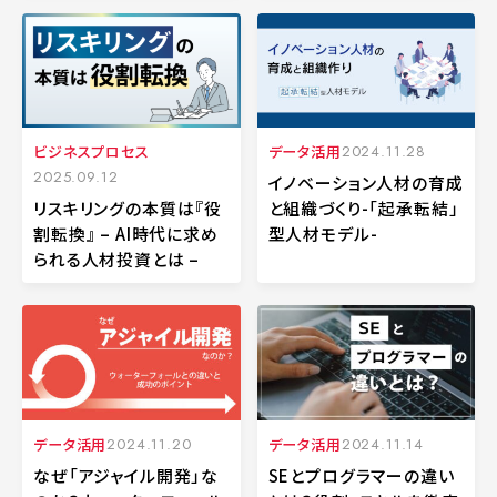
ビジネスプロセス
データ活用
2024.11.28
2025.09.12
イノベーション人材の育成
リスキリングの本質は『役
と組織づくり-「起承転結」
割転換』 – AI時代に求め
型人材モデル-
られる人材投資とは –
データ活用
2024.11.20
データ活用
2024.11.14
なぜ「アジャイル開発」な
SEとプログラマーの違い