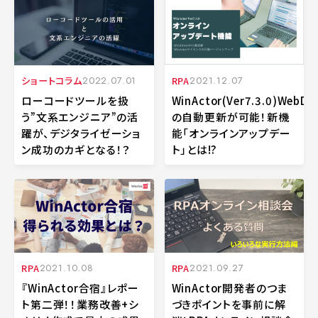
ショートコラム
2022.07.01
RPA
2021.12.07
ローコードツールを扱
WinActor(Ver7.3.0)WebDri
う”文系エンジニア”の活
の自動更新が可能！新機
躍が、デジタライゼーショ
能「オンラインアップデー
ン成功のカギとなる！？
ト」とは⁉
RPA
2021.10.08
RPA
2021.09.27
『WinActor合宿』レポー
WinActor開発者のつま
ト第二弾！！業務改善+シ
づきポイントを事前に解