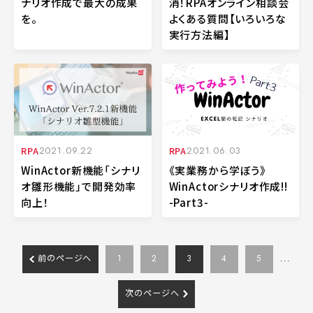
ナリオ作成で最大の成果
消！RPAオンライン相談会
を。
よくある質問【いろいろな
実行方法編】
RPA
2021.09.22
RPA
2021.06.03
WinActor新機能「シナリ
《実業務から学ぼう》
オ雛形機能」で開発効率
WinActorシナリオ作成!!
向上！
-Part3-
前のページへ
1
2
3
4
5
...
次のページへ