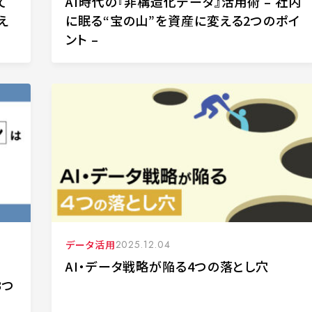
て
AI時代の『非構造化データ』活用術 – 社内
え
に眠る“宝の山”を資産に変える2つのポイ
ント –
データ活用
2025.12.04
AI・データ戦略が陥る4つの落とし穴
3つ