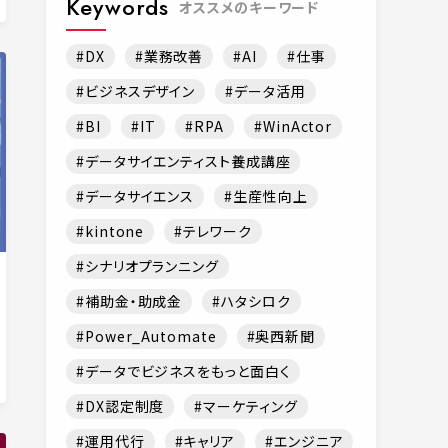
Keywords
オススメのキーワード
DX
業務改善
AI
仕事
ビジネスデザイン
データ活用
BI
IT
RPA
WinActor
データサイエンティスト養成講座
データサイエンス
生産性向上
kintone
テレワーク
シナリオプランニング
補助金・助成金
ハタシロク
Power_Automate
奥西新聞
データでビジネスをもっと面白く
DX認定制度
マーケティング
運用代行
キャリア
エンジニア