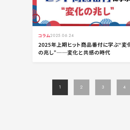
コラム
2025.06.24
2025年上期ヒット商品番付に学ぶ“変
の兆し”──変化と共感の時代
1
2
3
4